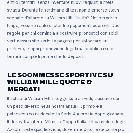
entro i termini, senza inventare nuovi requisiti a meta
strada. Durante le settimane di test non e emerso alcun
segnale d'allarme su William Hill. Truffa? No: percorso
lungo, volume reale di utenti e pagamenti coerenti. Due
regole per chi comincia a costruire pronostici con soldi
veri: nessun sito serio fa pagare per sbloccare un
prelievo, e ogni promozione legittima pubblica i suoi
termini completi prima che tu depositi.
LE SCOMMESSE SPORTIVE SU
WILLIAM HILL: QUOTE &
MERCATI
Il calcio di William Hill si legge su tre livelli, ciascuno con
un peso diverso nella nostra analisi. Il primo e il
palcoscenico nazionale: la Serie A giornata dopo giornata,
il derby tra Inter e Milan, la Coppa Italia e il cammino degli
Azzurri nelle qualificazioni, dove il modulo reale conta piu