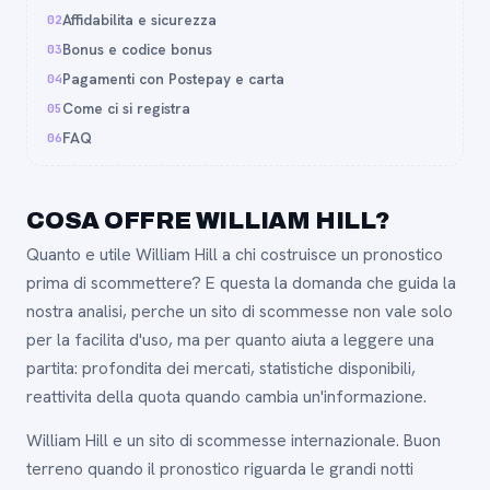
Affidabilita e sicurezza
02
Bonus e codice bonus
03
Pagamenti con Postepay e carta
04
Come ci si registra
05
FAQ
06
COSA OFFRE WILLIAM HILL?
Quanto e utile William Hill a chi costruisce un pronostico
prima di scommettere? E questa la domanda che guida la
nostra analisi, perche un sito di scommesse non vale solo
per la facilita d'uso, ma per quanto aiuta a leggere una
partita: profondita dei mercati, statistiche disponibili,
reattivita della quota quando cambia un'informazione.
William Hill e un sito di scommesse internazionale. Buon
terreno quando il pronostico riguarda le grandi notti