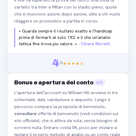
cartello tra Inter e Milan con lo stadio pieno, quote
che si muovono azione dopo azione, utile a chi vuole
rileggere un pronostico a partita in corso.
« Guarda sempre il risultato esatto e l'handicap
prima di fermarti al solo 1X2: e li che un'analisi
tattica fine trova piu valore. »
- Chiara Moretti
4
/5
★★★★☆
Bonus e apertura del conto
4/5
L'apertura dell'account su William Hill avviene in tre
schermate: dati, validazione e deposito. Lungo il
percorso compare la proposta di benvenuto,
consultare
offerta di benvenuto (vedi condizioni sul
sito ufficiale), che si attiva da sola, senza bisogno di
scrivere nulla. Entrare costa 5€, poco per iniziare a
testare il proprio metodo di analisi su un conto reale.