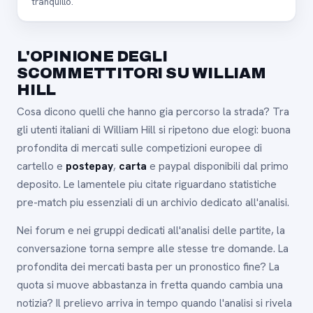
tranquillo.
L'OPINIONE DEGLI
SCOMMETTITORI SU WILLIAM
HILL
Cosa dicono quelli che hanno gia percorso la strada? Tra
gli utenti italiani di William Hill si ripetono due elogi: buona
profondita di mercati sulle competizioni europee di
cartello e
postepay
,
carta
e paypal disponibili dal primo
deposito. Le lamentele piu citate riguardano statistiche
pre-match piu essenziali di un archivio dedicato all'analisi.
Nei forum e nei gruppi dedicati all'analisi delle partite, la
conversazione torna sempre alle stesse tre domande. La
profondita dei mercati basta per un pronostico fine? La
quota si muove abbastanza in fretta quando cambia una
notizia? Il prelievo arriva in tempo quando l'analisi si rivela