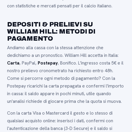
con statistiche e mercati pensati per il calcio italiano.
DEPOSITI & PRELIEVI SU
WILLIAM HILL: METODI DI
PAGAMENTO
Andiamo alla cassa con la stessa attenzione che
dedichiamo a un pronostico. William Hill accetta in Italia:
Carta
, PayPal,
Postepay
, Bonifico. L'ingresso costa 5€ e il
nostro prelievo cronometrato ha richiesto entro 48h.
Come si percorre ogni metodo di pagamento? Con la
Postepay ricarichi la carta prepagata e confermi l'importo
in cassa: il saldo appare in pochi minuti, utile quando
un'analisi richiede di giocare prima che la quota si muova.
Con la carta Visa o Mastercard il gesto e lo stesso di
qualsiasi acquisto online: inserisci i dati, confermi con
l'autenticazione della banca (3-D Secure) e il saldo si