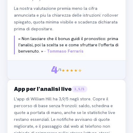
La nostra valutazione premia meno la cifra
annunciata e piu la chiarezza delle istruzioni: rollover
spiegato, quota minima visibile e scadenza dichiarata
prima di depositare.
« Non lasciare che il bonus guidi il pronostico: prima
l'analisi, poi la scelta se e come sfruttare l'offerta di
benvenuto. »
- Tommaso Ferraris
4
/5
★★★★☆
App per l'analisi live
3,5/5
L'app di William Hill ha 3,9/5 negli store. Copre il
percorso di base senza fronzoli: saldo, schedina e
quote a portata di mano, anche se le statistiche live
restano essenziali. Le notifiche avvisano di quote
migliorate, e il passaggio dal web al telefono non
richiede di reimparare nulla: stessa lettura, stessi