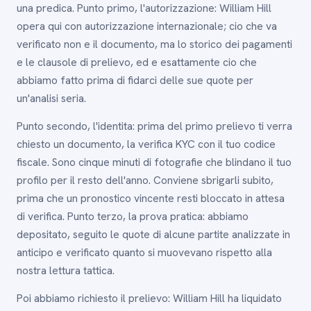
una predica. Punto primo, l'autorizzazione: William Hill
opera qui con autorizzazione internazionale; cio che va
verificato non e il documento, ma lo storico dei pagamenti
e le clausole di prelievo, ed e esattamente cio che
abbiamo fatto prima di fidarci delle sue quote per
un'analisi seria.
Punto secondo, l'identita: prima del primo prelievo ti verra
chiesto un documento, la verifica KYC con il tuo codice
fiscale. Sono cinque minuti di fotografie che blindano il tuo
profilo per il resto dell'anno. Conviene sbrigarli subito,
prima che un pronostico vincente resti bloccato in attesa
di verifica. Punto terzo, la prova pratica: abbiamo
depositato, seguito le quote di alcune partite analizzate in
anticipo e verificato quanto si muovevano rispetto alla
nostra lettura tattica.
Poi abbiamo richiesto il prelievo: William Hill ha liquidato