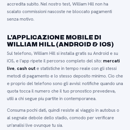
accredita subito. Nel nostro test, William Hill non ha
scalato commissioni nascoste ne bloccato pagamenti
senza motivo.
L'APPLICAZIONE MOBILE DI
WILLIAM HILL (ANDROID & IOS)
Sul telefono, William Hill si installa gratis su Android e su
iOS, e l'app ripete il percorso completo del sito:
mercati
live
,
cash out
e statistiche in tempo reale con gli stessi
metodi di pagamento e lo stesso deposito minimo. Cio che
e proprio del telefono sono gli avvisi: notifiche quando una
quota tocca il numero che il tuo pronostico prevedeva,
utili a chi segue piu partite in contemporanea.
Consuma pochi dati, quindi resiste al viaggio in autobus o
al segnale debole dello stadio, comodo per verificare
un'analisi live ovunque tu sia.