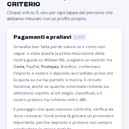
CRITERIO
Cinque voti su 5, uno per ogni tappa del percorso che
abbiamo misurato con un profilo proprio.
Pagamenti e prelievi
3,5/5
Un'analisi ben fatta perde valore se il conto non
segue: e stata questa la prima misurazione della
nostra guida su William Hill, scegliere un metodo tra
Carta
, PayPal,
Postepay
, Bonifico, confermare
l'importo e vedere il deposito accreditato prima che
la quota su cui hai puntato si muova. Il circuito
funziona, anche se qualche schermata richiede piu
attenzione rispetto ai siti meglio classificati, e il
nostro prelievo ha richiesto entro 48h.
Il passaggio che quasi nessuno controlla: verifica da
dove riceverai i fondi prima di giocare un pronostico
importante, perche deposito e prelievo non sempre
condividono lo stesso metodo.