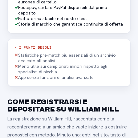
europee di cartello
✓
Postepay, carta e PayPal disponibili dal primo
deposito
✓
Piattaforma stabile nel nostro test
✓
Storia di marchio che garantisce continuita di offerta
✕ I PUNTI DEBOLI
✕
Statistiche pre-match piu essenziali di un archivio
dedicato all'analisi
✕
Meno utile sui campionati minori rispetto agli
specialisti di nicchia
✕
App senza funzioni di analisi avanzate
COME REGISTRARSI E
DEPOSITARE SU WILLIAM HILL
La registrazione su William Hill, raccontata come la
racconteremmo a un amico che vuole iniziare a costruire
pronostici con metodo. Minuto uno: entri nel sito, tasto di