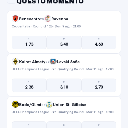
QUESTO MOMENTO
Benevento
Ravenna
vs
Coppa Italia · Round of 128 · Dom 9 ago · 21:00
1
X
2
1,73
3,40
4,60
Kairat Almaty
Levski Sofia
vs
UEFA Champions League · 3rd Qualifying Round · Mar 11 ago · 17:00
1
X
2
2,38
3,10
2,70
Bodo/Glimt
Union St. Gilloise
vs
UEFA Champions League · 3rd Qualifying Round · Mar 11 ago · 18:00
1
X
2