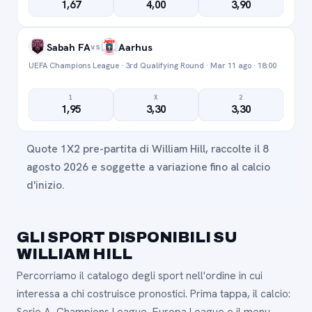
1,67
4,00
3,90
Sabah FA
Aarhus
vs
UEFA Champions League · 3rd Qualifying Round · Mar 11 ago · 18:00
1
X
2
1,95
3,30
3,30
Quote 1X2 pre-partita di William Hill, raccolte il 8
agosto 2026 e soggette a variazione fino al calcio
d'inizio.
GLI SPORT DISPONIBILI SU
WILLIAM HILL
Percorriamo il catalogo degli sport nell'ordine in cui
interessa a chi costruisce pronostici. Prima tappa, il calcio:
Serie A, Champions League, Europa League e il menu