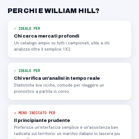
PER CHI E WILLIAM HILL?
✓ IDEALE PER
Chi cerca mercati profondi
Un catalogo ampio su tutti i campionati, utile a chi
analizza oltre il semplice 1X2.
✓ IDEALE PER
Chi verifica un'analisi in tempo reale
Statistiche live ricche, comode per rileggere un
pronostico a partita in corso.
✕ MENO INDICATO PER
Il principiante prudente
Preferisce un'interfaccia semplice e un'assistenza ben
radicata sul territorio: un marchio italiano lo lascera piu