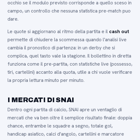
occhio se il modulo previsto corrisponde a quello sceso in
campo, un controllo che nessuna statistica pre-match puo
dare.
Le quote si aggiornano al ritmo della partita e il
cash out
permette di chiudere la scommessa quando l'analisi live
cambia il pronostico di partenza: in un derby che si
complica, quel tasto vale la stagione. Il bollettino in diretta
funziona come il pre-partita, con statistiche live (possesso,
tiri, cartellini) accanto alla quota, utile a chi vuole verificare
la propria lettura minuto per minuto.
I MERCATI DI SNAI
Dentro ogni partita di calcio, SNAI apre un ventaglio di
mercati che va ben oltre il semplice risultato finale: doppia
chance, entrambe le squadre a segno, totale gol,
handicap asiatico, calci d'angolo, cartellini e marcatore