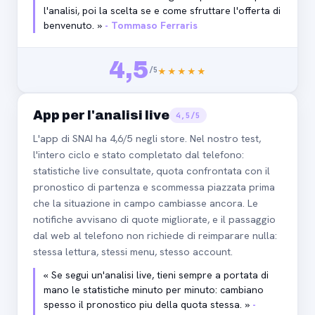
l'analisi, poi la scelta se e come sfruttare l'offerta di
benvenuto. »
- Tommaso Ferraris
4,5
/5
★★★★★
App per l'analisi live
4,5/5
L'app di SNAI ha 4,6/5 negli store. Nel nostro test,
l'intero ciclo e stato completato dal telefono:
statistiche live consultate, quota confrontata con il
pronostico di partenza e scommessa piazzata prima
che la situazione in campo cambiasse ancora. Le
notifiche avvisano di quote migliorate, e il passaggio
dal web al telefono non richiede di reimparare nulla:
stessa lettura, stessi menu, stesso account.
« Se segui un'analisi live, tieni sempre a portata di
mano le statistiche minuto per minuto: cambiano
spesso il pronostico piu della quota stessa. »
-