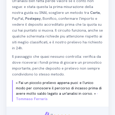
Un'analisi ben fatta perde valore se il conto non
segue: e stata questa la prima misurazione della
nostra guida su SNAI, scegliere un metodo tra
Carta
,
PayPal,
Postepay
, Bonifico, confermare l'importo e
vedere il deposito accreditato prima che la quota su
cui hai puntato si muova. Il circuito funziona, anche se
qualche schermata richiede piu attenzione rispetto ai
siti meglio classificati, e il nostro prelievo ha richiesto
in 24h.
Il passaggio che quasi nessuno controlla: verifica da
dove riceverai i fondi prima di giocare un pronostico
importante, perche deposito e prelievo non sempre
condividono lo stesso metodo.
« Fai un piccolo prelievo appena puoi: e l'unico
modo per conoscere il percorso di incasso prima di
avere molto saldo legato a un'analisi in corso. »
-
Tommaso Ferraris