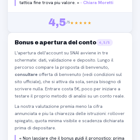
tattica fine trova piu valore. »
- Chiara Moretti
4,5
/5
★★★★★
Bonus e apertura del conto
4,5/5
L'apertura dell'account su SNAI avviene in tre
schermate: dati, validazione e deposito. Lungo il
percorso compare la proposta di benvenuto,
consultare
offerta di benvenuto (vedi condizioni sul
sito ufficiale), che si attiva da sola, senza bisogno di
scrivere nulla. Entrare costa 5€, poco per iniziare a
testare il proprio metodo di analisi su un conto reale.
La nostra valutazione premia meno la cifra
annunciata e piu la chiarezza delle istruzioni: rollover
spiegato, quota minima visibile e scadenza dichiarata
prima di depositare.
« Non lasciare che il bonus guidi il pronostico: prima