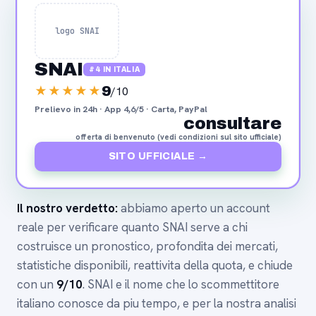
logo SNAI
SNAI
#4 IN ITALIA
★★★★★
9
/10
Prelievo in 24h · App 4,6/5 · Carta, PayPal
consultare
offerta di benvenuto (vedi condizioni sul sito ufficiale)
SITO UFFICIALE →
Il nostro verdetto:
abbiamo aperto un account
reale per verificare quanto SNAI serve a chi
costruisce un pronostico, profondita dei mercati,
statistiche disponibili, reattivita della quota, e chiude
con un
9/10
. SNAI e il nome che lo scommettitore
italiano conosce da piu tempo, e per la nostra analisi