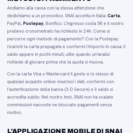
Andiamo alla cassa con la stessa attenzione che
dedichiamo a un pronostico. SNAI accetta in Italia:
Carta
,
PayPal,
Postepay
, Bonifico. L'ingresso costa 5€ e il nostro
prelievo cronometrato ha richiesto in 24h. Come si
percorre ogni metodo di pagamento? Con la Postepay
ricarichi la carta prepagata e confermi l'importo in cassa: il
saldo appare in pochi minuti, utile quando un'analisi
richiede di giocare prima che la quota si muova.
Con la carta Visa o Mastercard il gesto e lo stesso di
qualsiasi acquisto online: inserisci i dati, confermi con
l'autenticazione della banca (3-D Secure) e il saldo si
accredita subito. Nel nostro test, SNAI non ha scalato
commissioni nascoste ne bloccato pagamenti senza
motivo.
L'APPLICAZIONE MOBILE DI SNAI