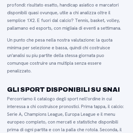
profondi: risultato esatto, handicap asiatico e marcatori
disponibili quasi ovunque, utile a chi analizza oltre il
semplice 1X2. E fuori dal calcio? Tennis, basket, volley,
pallamano ed esports, con migliaia di eventi a settimana.
Un punto che pesa nella nostra valutazione: la quota
minima per selezione e bassa, quindi chi costruisce
un'analisi su piu partite della stessa giornata puo
comunque costruire una multipla senza essere
penalizzato.
GLI SPORT DISPONIBILI SU SNAI
Percorriamo il catalogo degli sport nell'ordine in cui
interessa a chi costruisce pronostici. Prima tappa, il calcio:
Serie A, Champions League, Europa League e il menu
europeo completo, con mercati e statistiche disponibili
prima di ogni partita e con la palla che rotola. Seconda, il